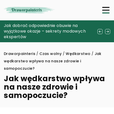
Jakie kryteria należy wziąć pod uwagę przy
Jak dobrać odpowiednie obuwie na
Znaczenie i symbolika bransoletek w
wyborze sejfu na broń zgodnego z
wyjątkowe okazje – sekrety modowych
kulturze Wikingów: inspiracje dla
przepisami?
ekspertów
współczesnej biżuterii
Draworpainteris
/
Czas wolny
/
Wędkarstwo
/
Jak
wędkarstwo wpływa na nasze zdrowie i
samopoczucie?
Jak wędkarstwo wpływa
na nasze zdrowie i
samopoczucie?