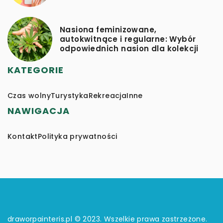
Nasiona feminizowane,
autokwitnące i regularne: Wybór
odpowiednich nasion dla kolekcji
KATEGORIE
Czas wolny
Turystyka
Rekreacja
Inne
NAWIGACJA
Kontakt
Polityka prywatności
draworpainteris.pl © 2023. Wszelkie prawa zastrzeżone.