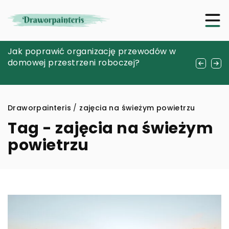
Rozpoznawanie i leczenie powszechnych
Jak poprawić organizację przewodów w
Tworzenie unikalnej biżuterii z koralików:
chorób neurologicznych przez konsultacje
domowej przestrzeni roboczej?
poradnik dla początkujących
online
Draworpainteris
/
zajęcia na świeżym powietrzu
Tag - zajęcia na świeżym
powietrzu