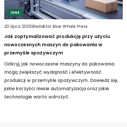
INNE
|
Redaktor Blue Whale Press
20 lipca 2026
CZAS WOLNY
WĘDKARSTWO
INNE
Jak zoptymalizować produkcję przy użyciu
|
Redaktor Blue Whale Press
18 maja 2025
|
Redaktor Blue Whale Press
2 sierpnia 2023
nowoczesnych maszyn do pakowania w
Magia poranka nad wodą: jak wędkarstwo
Poradnik dla bliskich: Jak wspierać osoby
przemyśle spożywczym
pozwala na odkrywanie nowych pasji
zmagające się z psychozą, zaburzeniami
Odkryj, jak nowoczesne maszyny do pakowania
odżywiania i stresem
Odkryj, jak wędkarstwo nie tylko relaksuje, lecz
mogą zwiększyć wydajność i efektywność
także staje się bramą do odkrywania nowych pasji.
Odkryj jak skutecznie wspierać bliskich
produkcji w przemyśle spożywczym. Dowiedz się,
Znajdź inspirację nad wodą i zanurz się w świat,
borykających się z psychozą, zaburzeniami
jakie korzyści niesie automatyzacja oraz jakie
który łączy przyjemność z emocjami.
odżywiania oraz stresem. Przydatne porady,
technologie warto wdrożyć.
praktyczne kroki i metody w jednym poradniku.