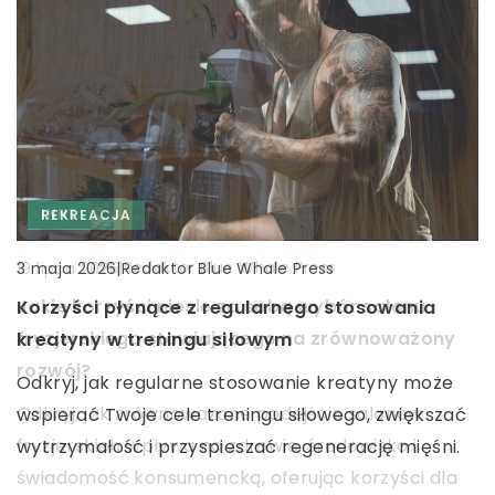
INNE
WĘDKARSTWO
REKREACJA
|
Redaktor Blue Whale Press
|
Redaktor Blue Whale Press
19 lipca 2025
27 czerwca 2023
|
Redaktor Blue Whale Press
3 maja 2026
Jakie korzyści niesie za sobą wybór salonu
Porady dotyczące pielęgnacji i konserwacji
Korzyści płynące z regularnego stosowania
fryzjerskiego stawiającego na zrównoważony
sprzętu wędkarskiego – podstawowa wiedza
kreatyny w treningu siłowym
rozwój?
Pielęgnacja i konserwacja sprzętu wędkarskiego
Odkryj, jak regularne stosowanie kreatyny może
Odkryj, jak zrównoważone podejście salonów
jest niezbędna dla utrzymania go w dobrym stanie
wspierać Twoje cele treningu siłowego, zwiększać
fryzjerskich wpływa na zdrowie, środowisko i
i zapewnienia satysfakcjonujących wyników
wytrzymałość i przyspieszać regenerację mięśni.
świadomość konsumencką, oferując korzyści dla
podczas połowów.