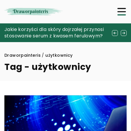
Najlepsze techniki pielęgnacji paznokci
Jakie korzyści dla skóry dojrzałej przynosi
Czy pedicure leczniczy jest odpowiedni dla
hybrydowych dla początkujących
stosowanie serum z kwasem ferulowym?
diabetyków?
Draworpainteris
/
użytkownicy
Tag - użytkownicy