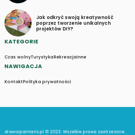
Jak odkryć swoją kreatywność
poprzez tworzenie unikalnych
projektów DIY?
KATEGORIE
Czas wolny
Turystyka
Rekreacja
Inne
NAWIGACJA
Kontakt
Polityka prywatności
draworpainteris.pl © 2023. Wszelkie prawa zastrzeżone.