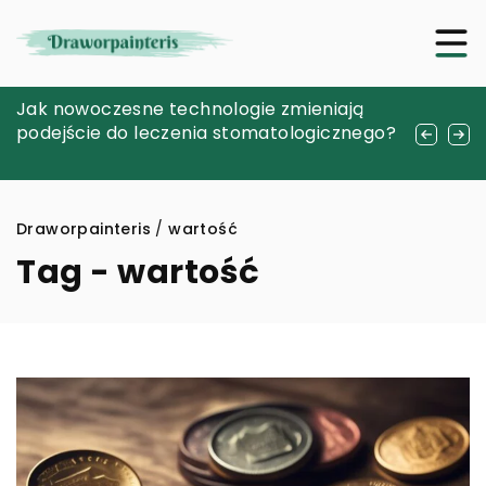
Jakie korzyści dla skóry przynosi
Jak nowoczesne technologie zmieniają
Indywidualne podejście w terapii: Klucz do
innowacyjne oczyszczanie wodorowe?
podejście do leczenia stomatologicznego?
skutecznego leczenia psychologicznego i
psychiatrycznego
Draworpainteris
/
wartość
Tag - wartość