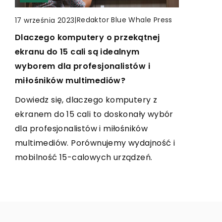
INNE
INNE
|
Redaktor Blue Whale Press
17 września 2023
Dlaczego komputery o przekątnej
|
Redaktor Blue Whale Press
|
Redaktor Blue Whale Press
4 września 2025
8 sierpnia 2024
ekranu do 15 cali są idealnym
Jak nowoczesne technologie
Jak dobrze dobrać bieliznę do
wyborem dla profesjonalistów i
zmieniają podejście do leczenia
swojego stylu i typu sylwetki?
miłośników multimediów?
stomatologicznego?
Odkryj sekrety łączenia bielizny z
Dowiedz się, dlaczego komputery z
Odkryj, jak nowoczesne technologie
codziennymi stylizacjami i poznaj
ekranem do 15 cali to doskonały wybór
rewolucjonizują leczenie
wskazówki, dzięki którym wybierzesz
dla profesjonalistów i miłośników
stomatologiczne, wpływając na komfort
bieliznę idealnie dopasowaną do
multimediów. Porównujemy wydajność i
pacjentów, precyzyjność zabiegów oraz
Twojego typu sylwetki.
mobilność 15-calowych urządzeń.
czas wizyt u dentysty.