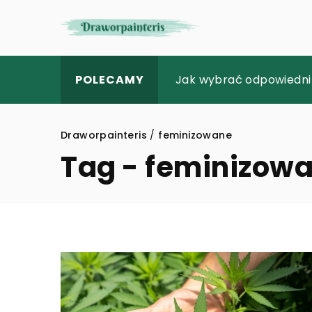
Jak Wybrać Idealne Pe
Jak wybrać odpowiedni 
Trendy w Modzie Ślubnej
POLECAMY
Draworpainteris
/
feminizowane
Tag - feminizow