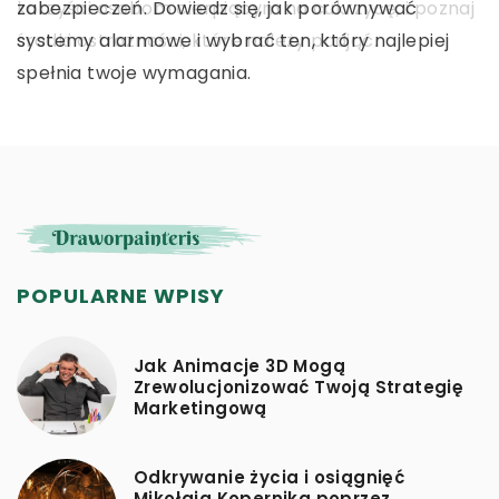
zabezpieczeń. Dowiedz się, jak porównywać
korzyści osobom cierpiącym na cukrzycę, i poznaj
W tym artykule przedstawimy praktyczne
systemy alarmowe i wybrać ten, który najlepiej
środki ostrożności, które należy podjąć.
wskazówki dotyczące zbierania, przechowywania i
spełnia twoje wymagania.
prezentowania kolekcji nasion marihuany.
POPULARNE WPISY
Jak Animacje 3D Mogą
Zrewolucjonizować Twoją Strategię
Marketingową
Odkrywanie życia i osiągnięć
Mikołaja Kopernika poprzez