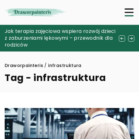
Jak odkrywanie dawnych monet może
Jak terapia zajęciowa wspiera rozwój dzieci
Szukanie inspiracji w podróżach: jak
stać się pasją na całe życie?
z zaburzeniami lękowymi – przewodnik dla
odkrywanie nowych miejsc rozwija nasze
rodziców
pasje
Draworpainteris
/
infrastruktura
Tag - infrastruktura