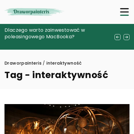
Jak przygotować się do sesji ślubnej za
Dlaczego warto zainwestować w
Innowacyjne technologie w igłach
granicą: Praktyczne wskazówki dla
poleasingowego MacBooka?
modułowych dla artystów tatuażu
przyszłych małżonków
Draworpainteris
/
interaktywność
Tag - interaktywność