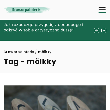
Jak zakupić właściwy środek do utrzymania
Jak rozpocząć przygodę z decoupage i
Czy wędkarstwo to tylko łowienie ryb? Inne
higieny twojej przenośnej toalety podczas
odkryć w sobie artystyczną duszę?
aspekty tego hobby, o których mogłeś nie
kempingu?
wiedzieć
Draworpainteris
/
mölkky
Tag - mölkky