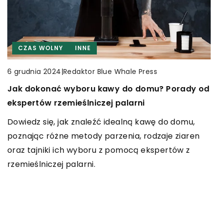
INNE
CZAS WOLNY
INNE
|
Redaktor Blue Whale Press
2 czerwca 2024
Jak odpowiednio dobrać etykiety do instalacji
|
Redaktor Blue Whale Press
6 grudnia 2024
TURYSTYKA
fotowoltaicznej?
Jak dokonać wyboru kawy do domu? Porady od
|
Redaktor Blue Whale Press
22 listopada 2024
Dowiedz się, jak poprawnie dobrani etykiety mogą
ekspertów rzemieślniczej palarni
Jak wybrać idealne buty na górskie wędrówki:
zwiększyć efektywność Twojej instalacji
Dowiedz się, jak znaleźć idealną kawę do domu,
przewodnik po trwałych modelach
fotowoltaicznej. Poznaj praktyki, które pomagają
poznając różne metody parzenia, rodzaje ziaren
outdoorowych
w optymalizacji i bezpieczeństwie systemu.
oraz tajniki ich wyboru z pomocą ekspertów z
Dowiedz się, jak znaleźć trwałe i wygodne buty do
rzemieślniczej palarni.
górskich wędrówek. Przeczytaj nasz przewodnik i
odkryj, na co zwrócić uwagę przy wyborze obuwia
outdoorowego, które zapewni komfort i