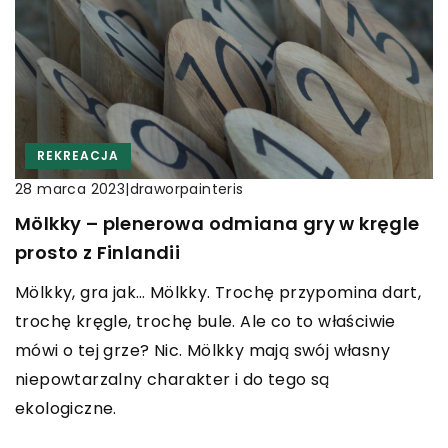
REKREACJA
|
draworpainteris
28 marca 2023
Mölkky – plenerowa odmiana gry w kręgle
prosto z Finlandii
Mölkky, gra jak… Mölkky. Trochę przypomina dart,
trochę kręgle, trochę bule. Ale co to właściwie
mówi o tej grze? Nic. Mölkky mają swój własny
niepowtarzalny charakter i do tego są
ekologiczne.