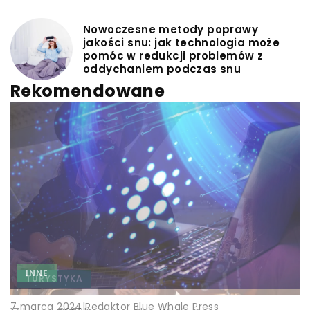
Nowoczesne metody poprawy
jakości snu: jak technologia może
pomóc w redukcji problemów z
oddychaniem podczas snu
Rekomendowane
INNE
REKREACJA
TURYSTYKA
|
Redaktor Blue Whale Press
7 marca 2024