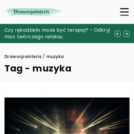
Jak wybrać idealny podkład do swojego
Czy rękodzieło może być terapią? – Odkryj
Jakie korzyści przynosi wprowadzenie e-
typu skóry – poradnik dla nowicjuszy
moc twórczego relaksu
podpisu w firmie?
Draworpainteris
/
muzyka
Tag - muzyka