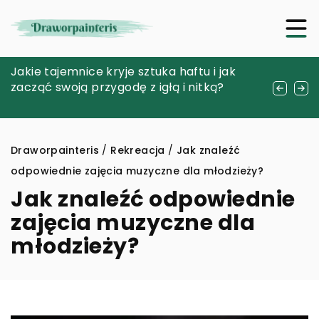
Jak prawidłowo dbać o swoje urządzenia
Jakie tajemnice kryje sztuka haftu i jak
Jak wybrać odpowiedni sprzęt do
AGD i RTV podczas podróży
zacząć swoją przygodę z igłą i nitką?
obserwacji w nocy dla myśliwych?
kempingowych?
Draworpainteris
/
Rekreacja
/
Jak znaleźć
odpowiednie zajęcia muzyczne dla młodzieży?
Jak znaleźć odpowiednie
zajęcia muzyczne dla
młodzieży?