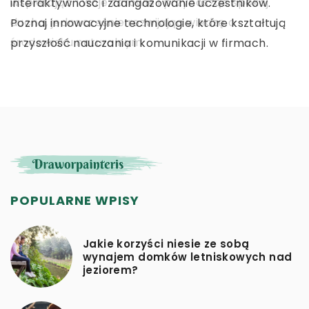
rewolucjonizują wizyty u dentysty, poprawiając
wspierając Twoje zdrowie i przynosząc spokój
interaktywność i zaangażowanie uczestników.
komfort pacjentów oraz skuteczność leczenia.
ducha, jednocześnie rozwijając wiedzę o
Poznaj innowacyjne technologie, które kształtują
Zgłębiaj nowoczesne rozwiązania, które ułatwiają
środowisku naturalnym.
przyszłość nauczania i komunikacji w firmach.
diagnostykę i opiekę stomatologiczną.
POPULARNE WPISY
Jakie korzyści niesie ze sobą
wynajem domków letniskowych nad
jeziorem?