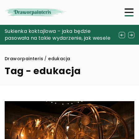
Jak wybrać odpowiedni sprzęt wędkarski:
Sukienka koktajlowa – jaka będzie
Jak naturalne eliksiry mogą poprawić
Kluczowe czynniki do rozważenia
pasowała na takie wydarzenie, jak wesele
kondycję włosów
Draworpainteris
/
edukacja
Tag - edukacja