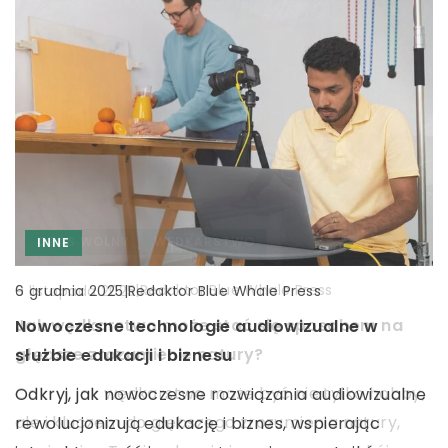
INNE
CZAS WOLNY
WĘDKARSTWO
INNE
|
|
Redaktor Blue Whale Press
Redaktor Blue Whale Press
12 listopada 2025
9 listopada 2025
|
Redaktor Blue Whale Press
6 grudnia 2025
Jak nowoczesne technologie zmieniają
Jak wędkarstwo może stać się sposobem na
Nowoczesne technologie audiowizualne w
doświadczenia pacjentów w gabinetach
głębsze zrozumienie natury?
służbie edukacji i biznesu
dentystycznych?
Odkryj, jak wędkarstwo może być nie tylko hobby,
Odkryj, jak nowoczesne rozwiązania audiowizualne
Odkryj, jak innowacyjne technologie
ale i kluczem do głębszego zrozumienia natury,
rewolucjonizują edukację i biznes, wspierając