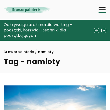
Jak optymalizować proces produkcji mebli
Odkrywając uroki nordic walking –
Czy iPhone 14 Plus jest najlepszym
kuchennych za pomocą programu do
początki, korzyści i techniki dla
wyborem dla profesjonalnych fotografów?
projektowania
początkujących
Draworpainteris
/
namioty
Tag - namioty