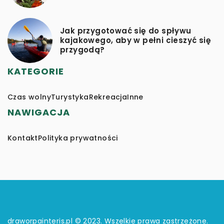
Jak przygotować się do spływu
kajakowego, aby w pełni cieszyć się
przygodą?
KATEGORIE
Czas wolny
Turystyka
Rekreacja
Inne
NAWIGACJA
Kontakt
Polityka prywatności
draworpainteris.pl © 2023. Wszelkie prawa zastrzeżone.