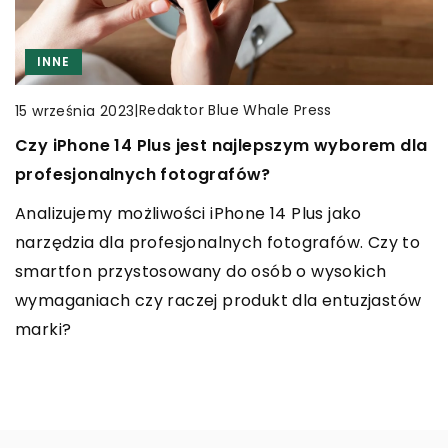
INNE
INNE
REKREACJA
|
Redaktor Blue Whale Press
15 września 2023
|
Redaktor Blue Whale Press
6 lipca 2023
Czy iPhone 14 Plus jest najlepszym wyborem dla
Fotografia biznesowa – dlaczego warto
|
Redaktor Blue Whale Press
9 lutego 2024
profesjonalnych fotografów?
inwestować w profesjonalne zdjęcia?
Jak przygotować się do pierwszego skoku w
tandemie?
Analizujemy możliwości iPhone 14 Plus jako
Oto kilka powodów, dla których warto
narzędzia dla profesjonalnych fotografów. Czy to
zainwestować w profesjonalne zdjęcia biznesowe.
Podnieś swoje emocje na wyższy poziom dzięki
smartfon przystosowany do osób o wysokich
naszym wskazówkom na pierwszy skok w
wymaganiach czy raczej produkt dla entuzjastów
tandemie. Dowiedz się wszystkiego co powinieneś
marki?
wiedzieć, aby z pełnym błogostwaniem cieszyć się
lotem.