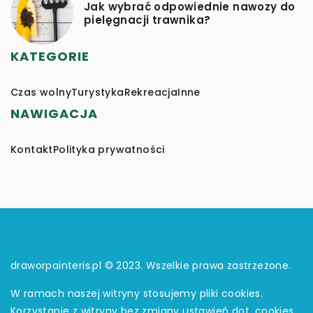
Jak wybrać odpowiednie nawozy do
pielęgnacji trawnika?
KATEGORIE
Czas wolny
Turystyka
Rekreacja
Inne
NAWIGACJA
Kontakt
Polityka prywatności
draworpainteris.pl © 2023. Wszelkie prawa zastrzeżone.
W ramach naszej witryny stosujemy pliki cookies.
Korzystanie z witryny bez zmiany ustawień dot. cookies