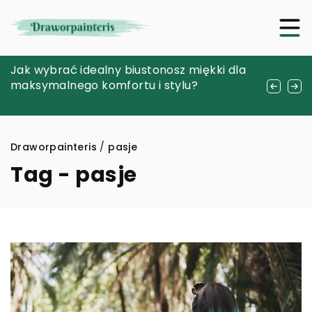
Jak wybrać idealny długopis Waterman na
Jak wybrać idealny biustonosz miękki dla
Jak terapia zajęciowa wspiera rozwój dzieci
prezent – poradnik dla kupujących
maksymalnego komfortu i stylu?
z zaburzeniami lękowymi – przewodnik dla
rodziców
Draworpainteris
/
pasje
Tag - pasje