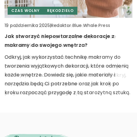
|
Redaktor Blue Whale Press
20 lipca 2026
CZAS WOLNY
RĘKODZIEŁO
CZAS WOLNY
INNE
Jak zoptymalizować produkcję przy użyciu
|
Redaktor Blue Whale Press
19 października 2025
|
Redaktor Blue Whale Press
12 września 2025
nowoczesnych maszyn do pakowania w
Jak stworzyć niepowtarzalne dekoracje z
Jak promienniki ciepła wpływają na nasze
przemyśle spożywczym
makramy do swojego wnętrza?
zdrowie i komfort w domu?
Odkryj, jak nowoczesne maszyny do pakowania
Odkryj, jak wykorzystać technikę makramy do
Dowiedz się, jakie są zalety stosowania
mogą zwiększyć wydajność i efektywność
tworzenia wyjątkowych dekoracji, które odmienią
promienników ciepła w domach oraz jak mogą
produkcji w przemyśle spożywczym. Dowiedz się,
każde wnętrze. Dowiedz się, jakie materiały i
one wpływać na nasze zdrowie i komfort. Odkryj,
jakie korzyści niesie automatyzacja oraz jakie
narzędzia będą Ci potrzebne oraz jak krok po
czy są one bezpieczne i jakie korzyści mogą
technologie warto wdrożyć.
kroku rozpocząć przygodę z tą starożytną sztuką.
przynieść dla codziennego życia.