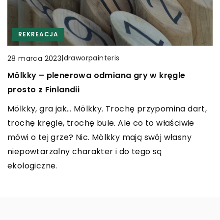
Przejazdy łączone door to door: wygodne i
efektywne sposoby dojazdu na lotnisko
CZAS WOLNY
WĘDKARSTWO
Dojazd na lotnisko Berlin Brandenburg staje się
REKREACJA
|
Redaktor Blue Whale Press
1 stycznia 2024
łatwiejszy dzięki przejazdom łączonym door to
Jak przygotować się do nadchodzącego
|
draworpainteris
28 marca 2023
door. Wygoda i oszczędność czasu w jednym!
sezonu koncertowego? Poradnik dla fanów
Mölkky – plenerowa odmiana gry w kręgle
muzyki na żywo
prosto z Finlandii
Przygotuj się na niesamowite koncerty! Ten
Mölkky, gra jak… Mölkky. Trochę przypomina dart,
poradnik oferuje praktyczne porady i sugestie dla
trochę kręgle, trochę bule. Ale co to właściwie
fanów muzyki na żywo planujących sezon
mówi o tej grze? Nic. Mölkky mają swój własny
koncertowy.
niepowtarzalny charakter i do tego są
ekologiczne.