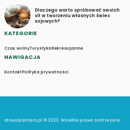
Dlaczego warto spróbować swoich
sił w tworzeniu własnych świec
sojowych?
KATEGORIE
Czas wolny
Turystyka
Rekreacja
Inne
NAWIGACJA
Kontakt
Polityka prywatności
draworpainteris.pl © 2023. Wszelkie prawa zastrzeżone.