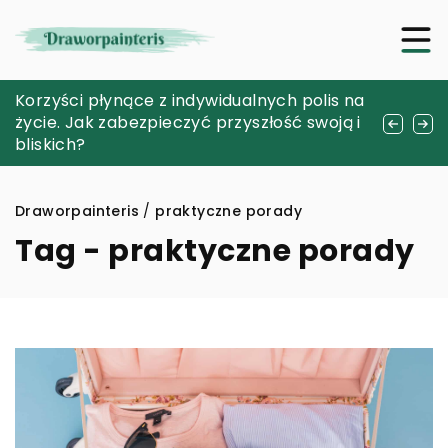
Jak rozwiązywanie zagadek w escape
Korzyści płynące z indywidualnych polis na
Symbolika i właściwości różowego kwarcu
roomach wpływa na umiejętności pracy
życie. Jak zabezpieczyć przyszłość swoją i
w biżuterii
zespołowej?
bliskich?
Draworpainteris
/
praktyczne porady
Tag - praktyczne porady