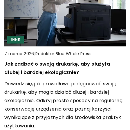
CZAS WOLNY
WĘDKARSTWO
INNE
|
Redaktor Blue Whale Press
5 lutego 2025
REKREACJA
Czy wędkarstwo może być formą medytacji na
|
Redaktor Blue Whale Press
7 marca 2026
|
Redaktor Blue Whale Press
22 października 2024
łonie natury?
Jak zadbać o swoją drukarkę, aby służyła
Jakie korzyści przynoszą innowacyjne
Odkryj, jak wędkarstwo łączy się z technikami
dłużej i bardziej ekologicznie?
rozwiązania w projektowaniu miejskich
medytacyjnymi, pomagając osiągnąć wewnętrzny
Dowiedz się, jak prawidłowo pielęgnować swoją
przestrzeni dla rowerzystów?
spokój i harmonię z naturą. Odkryj korzyści
drukarkę, aby mogła działać dłużej i bardziej
zdrowotne i psychiczne z tej formy odpoczynku na
Innowacyjne rozwiązania w projektowaniu
ekologicznie. Odkryj proste sposoby na regularną
świeżym powietrzu.
przestrzeni miejskich mogą znacząco poprawić
konserwację urządzenia oraz poznaj korzyści
komfort i bezpieczeństwo rowerzystów, wpłynąć
wynikające z przyjaznych dla środowiska praktyk
na zrównoważony rozwój miast oraz zwiększyć ich
użytkowania.