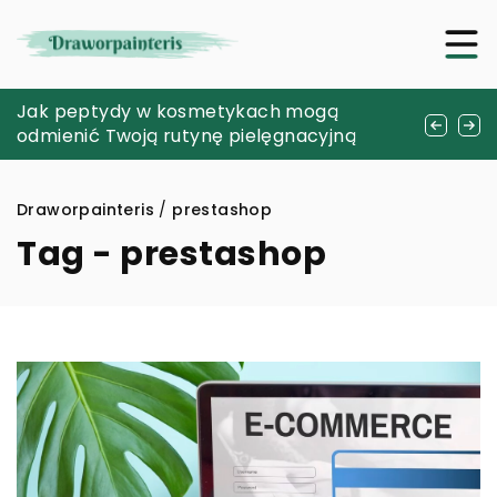
Jak szkła hartowane zwiększają trwałość
Jak peptydy w kosmetykach mogą
Jak skutecznie zadbać o naturalne piękno
Twojego smartfona?
odmienić Twoją rutynę pielęgnacyjną
rzęs i brwi?
Draworpainteris
/
prestashop
Tag - prestashop