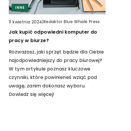
INNE
CZAS WOLNY
KOLEKCJONERSTWO
INNE
|
|
Redaktor Blue Whale Press
Redaktor Blue Whale Press
|
Redaktor Blue Whale Press
11 kwietnia 2024
8 stycznia 2024
18 września 2025
Jak kupić odpowiedni komputer do
Podróż w głąb fascynującego świata
Jakie korzyści dla skóry może
pracy w biurze?
filumenistyki: sztuka zbierania
przynieść regularne stosowanie
zapałek
toników z aktywnymi składnikami?
Rozważasz, jaki sprzęt będzie dla Ciebie
najodpowiedniejszy do pracy biurowej?
Zanurz się w fascynującym świecie
Odkryj, jak regularne stosowanie
W tym artykule poznasz kluczowe
filumenistyki, unikalnej sztuki zbierania
toników z aktywnymi składnikami może
czynniki, które powinieneś wziąć pod
zapałek. Odkryj jej historię, techniki i
poprawić kondycję Twojej skóry.
uwagę, zanim dokonasz wyboru.
cenne kolekcje.
Zwiększ nawilżenie, redukcję
Dowiedz się więcej!
niedoskonałości i poziom blasku z
odpowiednim wyborem produktów
pielęgnacyjnych.