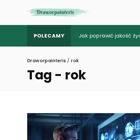
Jak wybrać doskonałe p
Jak poprawić jakość życ
Tworzenie skutecznej s
POLECAMY
Draworpainteris
/
rok
Tag - rok