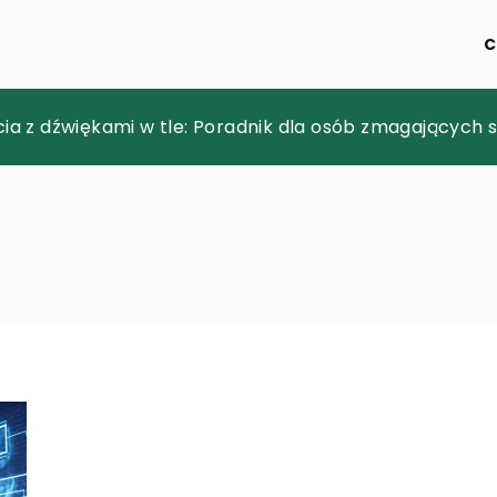
C
rzebranie dla dziecka na Halloween?
ia z dźwiękami w tle: Poradnik dla osób zmagających 
trategii sprzedaży w sklepie online z wykorzystaniem