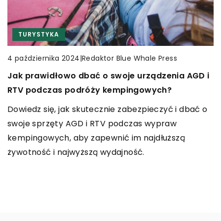
REKREACJA
TURYSTYKA
INNE
|
Redaktor Blue Whale Press
|
Redaktor Blue Whale Press
|
Redaktor Blue Whale Press
15 marca 2025
4 października 2024
3 lutego 2026
Jak wybrać idealne rękawice na zimowe sporty,
Jak prawidłowo dbać o swoje urządzenia AGD i
Jak nowoczesne technologie wpływają na
aby zapewnić sobie maksymalny komfort i
RTV podczas podróży kempingowych?
efektywność pracy maszyn w rolnictwie i
ochronę?
gospodarce komunalnej?
Dowiedz się, jak skutecznie zabezpieczyć i dbać o
Odkryj, jakie cechy powinny mieć idealne rękawice
swoje sprzęty AGD i RTV podczas wypraw
Odkryj, jak innowacyjne technologie zmieniają
do sportów zimowych, aby zapewnić zarówno
kempingowych, aby zapewnić im najdłuższą
świat rolnictwa i gospodarki komunalnej,
ciepło, jak i ochronę dłoni. Dowiedz się, na co
żywotność i najwyższą wydajność.
zwiększając produktywność i efektywność pracy
zwrócić uwagę przy zakupie i jak wybrać model,
maszyn.
który sprosta Twoim oczekiwaniom.