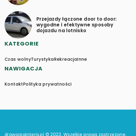
Przejazdy łączone door to door:
wygodne i efektywne sposoby
dojazdu na lotnisko
KATEGORIE
Czas wolny
Turystyka
Rekreacja
Inne
NAWIGACJA
Kontakt
Polityka prywatności
draworpainteris.pl © 2023. Wszelkie prawa zastrzeżone.