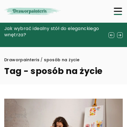
Dlaczego warto zainwestować w
Jak wybrać idealny stół do eleganckiego
Jak skutecznie wykorzystać olejki
poleasingowego MacBooka?
wnętrza?
eteryczne w domowym spa – praktyczny
przewodnik
Draworpainteris
/
sposób na życie
Tag - sposób na życie