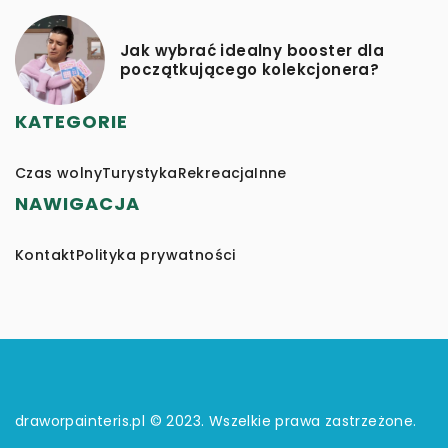
Jak wybrać idealny booster dla
początkującego kolekcjonera?
KATEGORIE
Czas wolny
Turystyka
Rekreacja
Inne
NAWIGACJA
Kontakt
Polityka prywatności
draworpainteris.pl © 2023. Wszelkie prawa zastrzeżone.