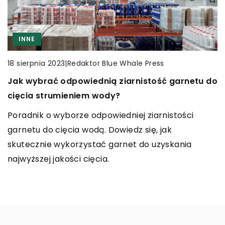
REKREACJA
INNE
INNE
|
Redaktor Blue Whale Press
7 marca 2023
|
Redaktor Blue Whale Press
|
Redaktor Blue Whale Press
22 lutego 2024
18 sierpnia 2023
Jak prawidłowo dobrać oświetlenie do kortu
Jak naturalne eliksiry mogą poprawić kondycję
Jak wybrać odpowiednią ziarnistość garnetu do
tenisowego: praktyczne porady i rekomendacje
włosów
cięcia strumieniem wody?
Odkryj praktyczne tipsy i profesjonalne
Odkryj moc naturalnych eliksirów, które mogą
Poradnik o wyborze odpowiedniej ziarnistości
rekomendacje jak dopasować optymalne
rewitalizować, nawilżać i dodawać blasku twoim
garnetu do cięcia wodą. Dowiedz się, jak
oświetlenie do kortu tenisowego, aby zapewnić
włosom. Czytaj dalej, aby dowiedzieć się, jak te
skutecznie wykorzystać garnet do uzyskania
komfort i bezpieczeństwo gry.
cudowne produkty mogą przemienić Twoje
najwyższej jakości cięcia.
pasma.