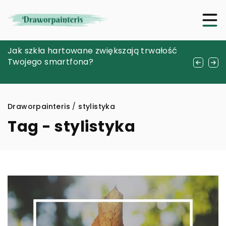
Jak nosić naszyjniki z naturalnymi
Jak szkła hartowane zwiększają trwałość
Bezbolesne leczenie kanałowe: jak
kamieniami dla maksymalnego spokoju i
Twojego smartfona?
nowoczesna technologia zmienia oblicze
odprężenia?
stomatologii
Draworpainteris
/
stylistyka
Tag - stylistyka