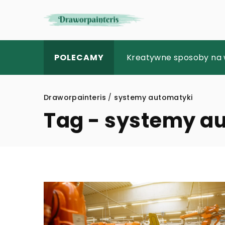
Jak wybrać odpowiednią
Kreatywne sposoby na 
Twórcze inspiracje: ja
POLECAMY
Draworpainteris
/
systemy automatyki
Tag - systemy a