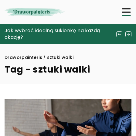
Jak wybrać idealny srebrny łańcuszek do
Jak wybrać idealną sukienkę na każdą
Zanurz się w świat ceramiki: Tworzenie
codziennej stylizacji?
okazję?
własnych dzieł z gliny
Draworpainteris
/
sztuki walki
Tag - sztuki walki