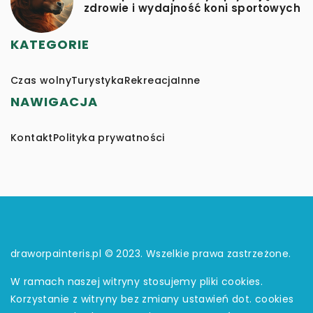
zdrowie i wydajność koni sportowych
KATEGORIE
Czas wolny
Turystyka
Rekreacja
Inne
NAWIGACJA
Kontakt
Polityka prywatności
draworpainteris.pl © 2023. Wszelkie prawa zastrzeżone.
W ramach naszej witryny stosujemy pliki cookies.
Korzystanie z witryny bez zmiany ustawień dot. cookies