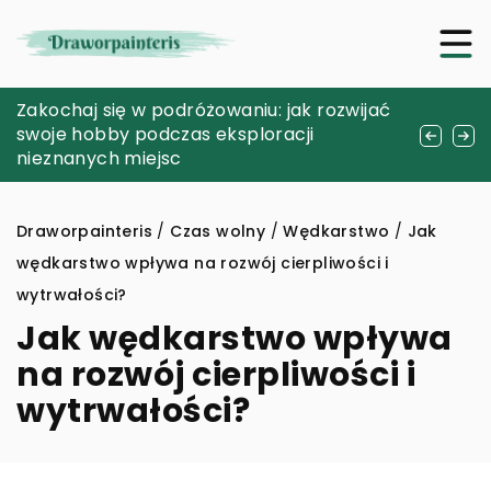
Jak wybrać idealne obrazy trójwymiarowe
Zakochaj się w podróżowaniu: jak rozwijać
Zanurzenie w świecie akwarystyki: krok po
dla twojego wnętrza z oferty Arttor?
swoje hobby podczas eksploracji
kroku do własnego podwodnego królestwa
nieznanych miejsc
Draworpainteris
/
Czas wolny
/
Wędkarstwo
/
Jak
wędkarstwo wpływa na rozwój cierpliwości i
wytrwałości?
Jak wędkarstwo wpływa
na rozwój cierpliwości i
wytrwałości?