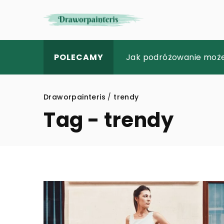
Jak wdrożenie PrestaS
Jak podróżowanie może 
Tajemnice kaligrafii: j
POLECAMY
Draworpainteris
/
trendy
Tag - trendy