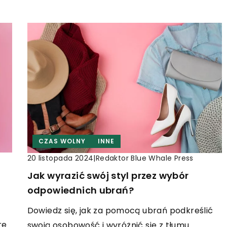
CZAS WOLNY
INNE
|
Redaktor Blue Whale Press
20 listopada 2024
Jak wyrazić swój styl przez wybór
odpowiednich ubrań?
Dowiedz się, jak za pomocą ubrań podkreślić
re
swoją osobowość i wyróżnić się z tłumu.