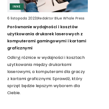
INNE
INNE
|
16 października 2024
Redaktor Blue Whale Press
|
Redaktor Blue Whale Press
|
Redaktor Blue Whale Press
4 września 2023
6 listopada 2023
Przygoda z akwarelami: malowanie
Jak żele dezynfekujące wpływają na
Porównanie wydajności i kosztów
krajobrazów podczas podróży
zdrowie naszej skóry?
użytkowania drukarek laserowych z
Odkryj fascynujący świat malowania
komputerami gamingowymi i kartami
Dowiedz się jak żele dezynfekujące
akwarelami podczas podróży. Zdobądź
graficznymi
wpływają na stan skóry. Czy są
wskazówki jak uchwycić wspaniałe
szkodliwe? Czy mogą powodować
Odkryj różnice w wydajności i kosztach
krajobrazy i zabrać kawałek świata ze
alergie? Poznaj zdrowotne aspekty
użytkowania między drukarkami
sobą na papierze.
codziennego korzystania z tych
laserowymi, a komputerami dla graczy
popularnych produktów.
z kartami graficznymi. Sprawdź, który
sprzęt będzie lepszym wyborem dla
Ciebie.