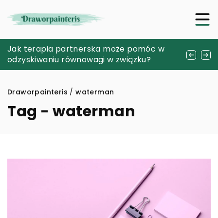
Czy rękodzieło może być terapią? – Odkryj
Jak terapia partnerska może pomóc w
Tworzenie unikalnej biżuterii z koralików:
moc twórczego relaksu
odzyskiwaniu równowagi w związku?
poradnik dla początkujących
Draworpainteris
/
waterman
Tag - waterman