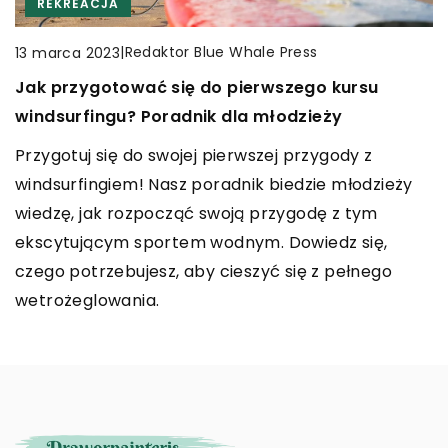
CZAS WOLNY
REKREACJA
RĘKODZIEŁO
|
Redaktor Blue Whale Press
7 marca 2024
|
Redaktor Blue Whale Press
|
Redaktor Blue Whale Press
23 marca 2024
13 marca 2023
Poradnik dla użytkowników – optymalizacja i
Jak dobrać idealną skórzaną bransoletkę do
Jak przygotować się do pierwszego kursu
personalizacja laptopów serii profesjonalnej
swojego stylu?
windsurfingu? Poradnik dla młodzieży
Odkryj, jak zoptymalizować i spersonalizować swój
Artykuł, który odkrywa sekrety dobierania
Przygotuj się do swojej pierwszej przygody z
profesjonalny laptop dla lepszej wydajności i
skórzanych bransoletek do różnych stylów.
windsurfingiem! Nasz poradnik biedzie młodzieży
dostosowania do indywidualnych potrzeb. Ważne
Poznaj, jak subtelny akcent może zdefiniować Twój
wiedzę, jak rozpocząć swoją przygodę z tym
wskazówki dla użytkowników komputerów
unikalny look.
ekscytującym sportem wodnym. Dowiedz się,
przenośnych.
czego potrzebujesz, aby cieszyć się z pełnego
wetrożeglowania.