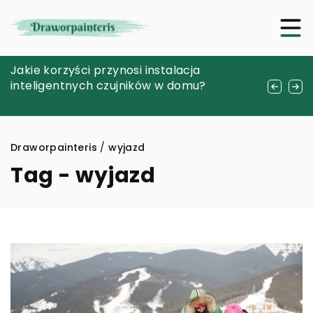
Znajdź spokój w sztuce haftu
Jakie korzyści przynosi instalacja
Kolekcjonerskie nasiona marihuany
krzyżykowego: przewodnik dla
inteligentnych czujników w domu?
outdoor a indoor – czym się różnią?
początkujących
Draworpainteris
/
wyjazd
Tag - wyjazd