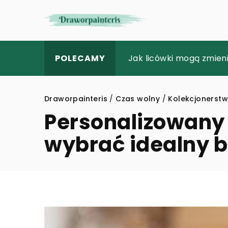
Jaki tablet wziąć ze so
Jak licówki mogą zmie
Czy wędkarstwo to tylko
POLECAMY
Draworpainteris
/
Czas wolny
/
Kolekcjonerst
Personalizowany 
wybrać idealny b