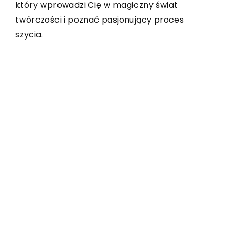
zredukować rachunki za prąd.
pracy i dowiedz się, jak zwiększyć swoje
który wprowadzi Cię w magiczny świat
szanse na zatrudnienie w Niemczech.
twórczości i poznać pasjonujący proces
szycia.