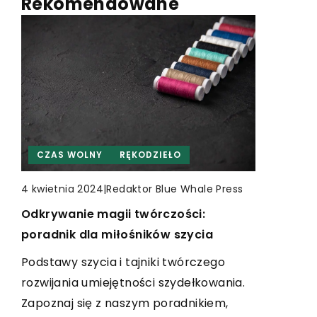
Rekomendowane
INNE
INNE
CZAS WOLNY
RĘKODZIEŁO
|
Redaktor Blue Whale Press
|
draworpainteris
|
Redaktor Blue Whale Press
19 lipca 2024
28 października 2023
4 kwietnia 2024
Niezależność elektryczna a pompy
Niemiecki rynek pracy: Jakie
Odkrywanie magii twórczości:
ciepła – czy mają na to wpływ?
umiejętności są najbardziej
poradnik dla miłośników szycia
poszukiwane?
Poznaj, jak dzięki technologii pomp
Podstawy szycia i tajniki twórczego
ciepła możesz osiągnąć niezależność
Poznaj najbardziej poszukiwane
rozwijania umiejętności szydełkowania.
energetyczną w swoim domu oraz
umiejętności na niemieckim rynku
Zapoznaj się z naszym poradnikiem,