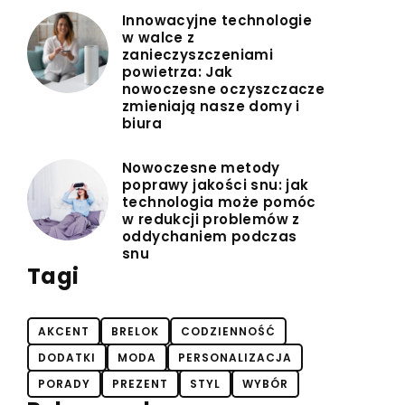
Innowacyjne technologie
w walce z
zanieczyszczeniami
powietrza: Jak
nowoczesne oczyszczacze
zmieniają nasze domy i
biura
Nowoczesne metody
poprawy jakości snu: jak
technologia może pomóc
w redukcji problemów z
oddychaniem podczas
snu
Tagi
AKCENT
BRELOK
CODZIENNOŚĆ
DODATKI
MODA
PERSONALIZACJA
PORADY
PREZENT
STYL
WYBÓR