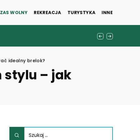
ZAS WOLNY
REKREACJA
TURYSTYKA
INNE
głeś nie wiedzieć
ać idealny brelok?
stylu – jak