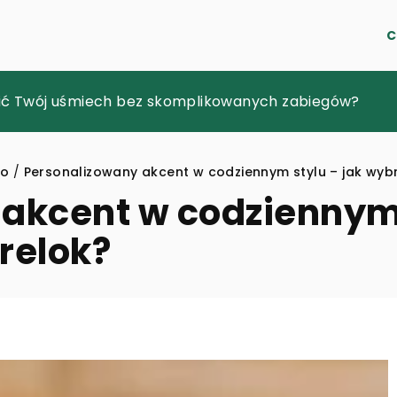
C
bą w podróż?
nić Twój uśmiech bez skomplikowanych zabiegów?
 łowienie ryb? Inne aspekty tego hobby, o których mo
wo
/
Personalizowany akcent w codziennym stylu – jak wybr
akcent w codziennym 
relok?