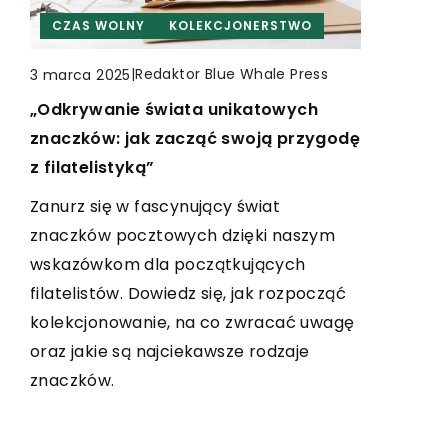
CZAS WOLNY
CZAS WOLNY
KOLEKCJONERSTWO
WĘDKARSTWO
INNE
|
Redaktor Blue Whale Press
|
|
Redaktor Blue Whale Press
3 marca 2025
1 października 2025
3 kwietnia 2024
Redaktor Blue Whale Press
„Odkrywanie świata unikatowych
Jak efektowne prezentacje
Jakie korzyści oferują internetowe
znaczków: jak zacząć swoją przygodę
produktów wpływają na sprzedaż w
sklepy wędkarskie przy zakupie
z filatelistyką”
sklepach internetowych
akcesoriów?
Zanurz się w fascynujący świat
Odkryj, jak efektownie przedstawione
Odkryj, dlaczego internetowe sklepy
znaczków pocztowych dzięki naszym
produkty mogą podnieść sprzedaż w
wędkarskie stają się coraz
wskazówkom dla początkujących
Twoim sklepie internetowym. Zrozum
popularniejsze. Zyskaj wartościową
filatelistów. Dowiedz się, jak rozpocząć
mechanizmy, dzięki którym klienci
wiedzę o szerokim wyborze akcesoriów,
kolekcjonowanie, na co zwracać uwagę
częściej wybierają prezentowane
atrakcyjnych cenach oraz wygodzie
oraz jakie są najciekawsze rodzaje
przedmioty.
zakupów online.
znaczków.