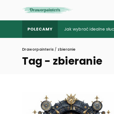
Jak Wybrać Idealną Suk
Jak wybrać idealne słu
Jak prawidłowo dobrać 
POLECAMY
Draworpainteris
/
zbieranie
Tag - zbieranie