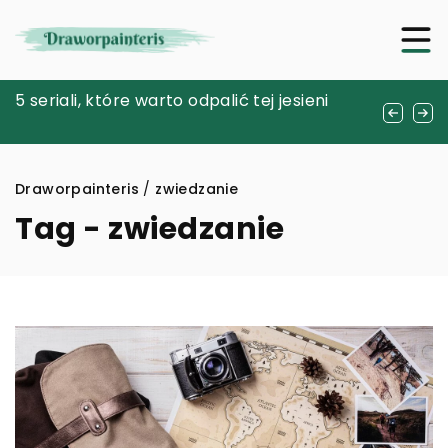
Jak promienniki ciepła wpływają na nasze
5 seriali, które warto odpalić tej jesieni
Jak efektywnie korzystać z kuponów
zdrowie i komfort w domu?
rabatowych podczas zakupów online
Draworpainteris
/
zwiedzanie
Tag - zwiedzanie