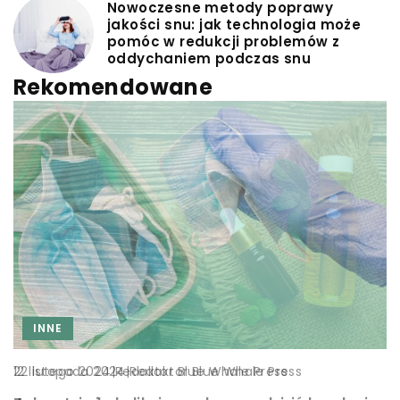
Nowoczesne metody poprawy
jakości snu: jak technologia może
pomóc w redukcji problemów z
oddychaniem podczas snu
Rekomendowane
INNE
INNE
INNE
|
Redaktor Blue Whale Press
|
Redaktor Blue Whale Press
|
Redaktor Blue Whale Press
22 lutego 2024
6 stycznia 2026
12 listopada 2024