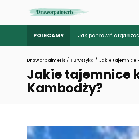
Nowoczesne techniki pe
Jak poprawić organiza
Jak wybrać idealne akc
POLECAMY
Draworpainteris
/
Turystyka
/
Jakie tajemnice
Jakie tajemnice 
Kambodży?