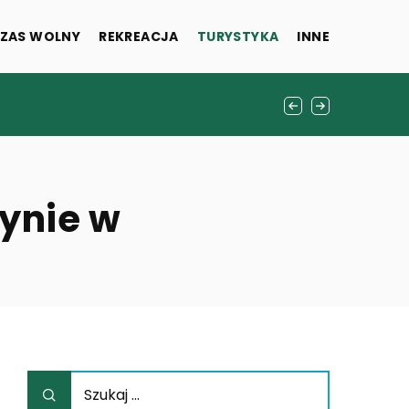
ZAS WOLNY
REKREACJA
TURYSTYKA
INNE
grafiki na powierzchnie ścienne
tynie w