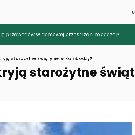
C
rsonalizacji wnętrz poprzez bezpośrednie nanoszenie 
cję przewodów w domowej przestrzeni roboczej?
esoria ochronne dla swojego tabletu?
 kryją starożytne świątynie w Kambodży?
kryją starożytne świą