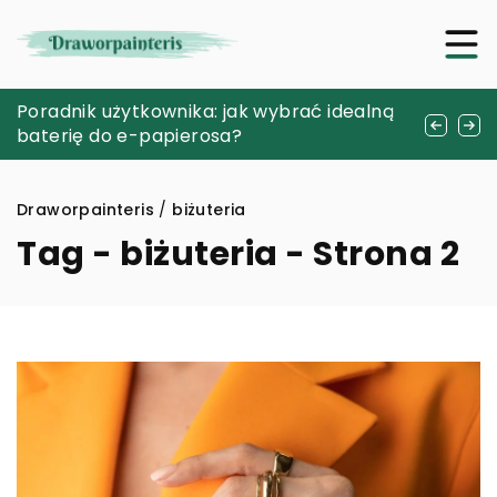
Odkrywając pasje: jak znaleźć hobby
Poradnik użytkownika: jak wybrać idealną
Jak dieta i suplementacja mogą wspierać
idealne dla siebie
baterię do e-papierosa?
twoje mitochondria?
Draworpainteris
/
biżuteria
Tag - biżuteria - Strona 2