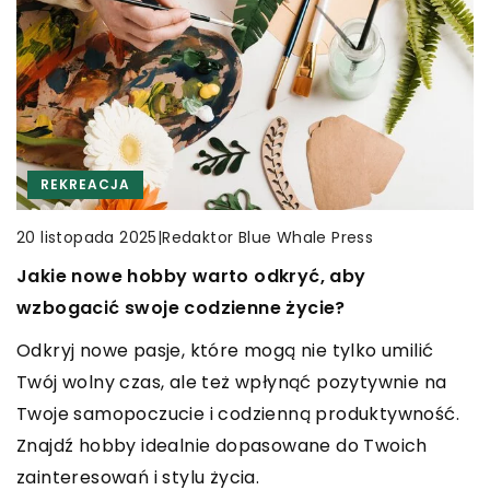
REKREACJA
TURYSTYKA
REKREACJA
|
Redaktor Blue Whale Press
20 września 2025
|
Redaktor Blue Whale Press
|
Redaktor Blue Whale Press
4 sierpnia 2025
20 listopada 2025
Odkryj pasję w tworzeniu własnych mydeł:
Podróże z aparatem: jak rozwijać umiejętności
Jakie nowe hobby warto odkryć, aby
przewodnik dla początkujących entuzjastów
fotograficzne podczas odkrywania nowych
wzbogacić swoje codzienne życie?
rękodzieła
miejsc
Odkryj nowe pasje, które mogą nie tylko umilić
Poznaj zalety tworzenia własnych mydeł w domu.
Odkryj, jak połączyć pasję do fotografii z
Twój wolny czas, ale też wpłynąć pozytywnie na
Dowiedz się, jakie materiały i techniki są
podróżowaniem. Dowiedz się, jak rozwijać
Twoje samopoczucie i codzienną produktywność.
potrzebne, aby rozpocząć przygodę z
umiejętności fotograficzne podczas odkrywania
Znajdź hobby idealnie dopasowane do Twoich
rękodziełem mydła i czerpać z tego satysfakcję.
nowych miejsc i zadziwić swoimi zdjęciami.
zainteresowań i stylu życia.