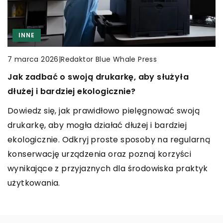
CZAS WOLNY
RĘKODZIEŁO
INNE
INNE
|
Redaktor Blue Whale Press
14 listopada 2023
|
|
Redaktor Blue Whale Press
Redaktor Blue Whale Press
7 marca 2026
11 lutego 2025
Jak wybrać bransoletki adekwatne do swoich
Jak zadbać o swoją drukarkę, aby służyła
Dlaczego audyt bezpieczeństwa jest kluczowy
upodobań?
dłużej i bardziej ekologicznie?
dla ochrony danych w firmie?
Odkryj unikalny przewodnik pomocny w wyborze
Dowiedz się, jak prawidłowo pielęgnować swoją
Dowiedz się, dlaczego regularny audyt
idealnej bransoletki. Poznaj, jak dopasować ją do
drukarkę, aby mogła działać dłużej i bardziej
bezpieczeństwa jest niezbędny dla zapewnienia
swojego stylu, osobowości i okazji.
ekologicznie. Odkryj proste sposoby na regularną
ochrony danych w firmie oraz jakie korzyści
konserwację urządzenia oraz poznaj korzyści
przynosi jego przeprowadzenie.
wynikające z przyjaznych dla środowiska praktyk
użytkowania.