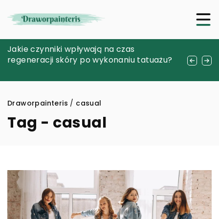
Jak nowoczesne technologie
Jakie czynniki wpływają na czas
Wypożyczalnia namiotów: Wygodne
telekomunikacyjne mogą zwiększyć
regeneracji skóry po wykonaniu tatuażu?
rozwiązanie dla miłośników kempingu
efektywność Twojego biznesu?
Draworpainteris
/
casual
Tag - casual