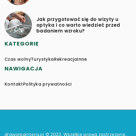
Jak przygotować się do wizyty u
optyka i co warto wiedzieć przed
badaniem wzroku?
KATEGORIE
Czas wolny
Turystyka
Rekreacja
Inne
NAWIGACJA
Kontakt
Polityka prywatności
draworpainteris.pl © 2023. Wszelkie prawa zastrzeżone.