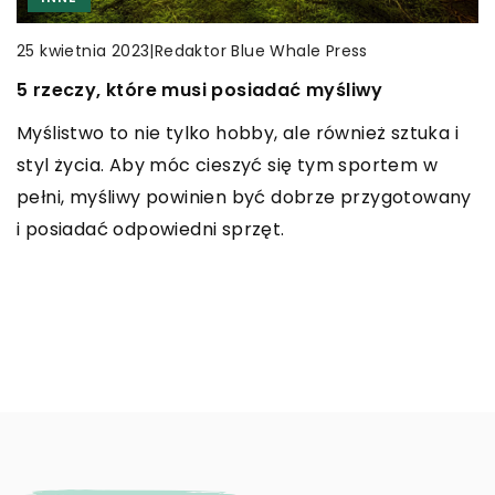
INNE
|
Redaktor Blue Whale Press
|
Redaktor Blue Whale Press
19 listopada 2025
25 kwietnia 2023
Jakie korzyści przynosi instalacja inteligentnych
5 rzeczy, które musi posiadać myśliwy
|
Redaktor Blue Whale Press
16 stycznia 2026
czujników w domu?
Myślistwo to nie tylko hobby, ale również sztuka i
Adaptogeny w codziennej diecie: Jak naturalne
Odkryj, jak instalacja inteligentnych czujników w
styl życia. Aby móc cieszyć się tym sportem w
ekstrakty roślinne wspierają zdrowie i witalność
Twoim domu może wpłynąć na zwiększenie
pełni, myśliwy powinien być dobrze przygotowany
Odkryj, jak adaptogeny mogą poprawić twoje
bezpieczeństwa, oszczędność energii oraz
i posiadać odpowiedni sprzęt.
samopoczucie, zwiększyć odporność na stres i
wygodę codziennego życia. Przekonaj się o
poprawić ogólną witalność. Dowiedz się, które
zaletach nowoczesnych technologii!
naturalne ekstrakty roślinne warto uwzględnić w
codziennej diecie.