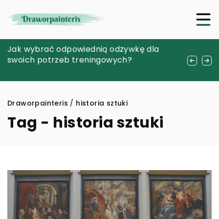
Podróże z szkicownikiem: jak rozwijać swoje
Jak wybrać odpowiednią odżywkę dla
Jak wybrać odpowiednie rozwiązania do
talenty podczas odkrywania nieznanych
swoich potrzeb treningowych?
efektywnego zarządzania infrastrukturą
miejsc
sieciową
Draworpainteris
/
historia sztuki
Tag - historia sztuki