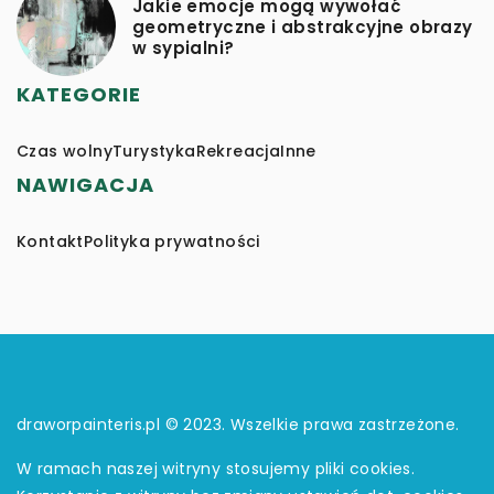
Jakie emocje mogą wywołać
geometryczne i abstrakcyjne obrazy
w sypialni?
KATEGORIE
Czas wolny
Turystyka
Rekreacja
Inne
NAWIGACJA
Kontakt
Polityka prywatności
draworpainteris.pl © 2023. Wszelkie prawa zastrzeżone.
W ramach naszej witryny stosujemy pliki cookies.