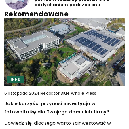
oddychaniem podczas snu
Rekomendowane
INNE
CZAS WOLNY
CZAS WOLNY
WĘDKARSTWO
KOLEKCJONERSTWO
|
Redaktor Blue Whale Press
6 listopada 2024
Jakie korzyści przynosi inwestycja w
|
Redaktor Blue Whale Press
|
Redaktor Blue Whale Press
3 maja 2026
11 kwietnia 2025
fotowoltaikę dla Twojego domu lub firmy?
Jak wędkarstwo wpływa na rozwój cierpliwości
Sztuka kolekcjonowania muszli: jak odkrywać
Dowiedz się, dlaczego warto zainwestować w
i wytrwałości?
piękno natury w domowym zaciszu