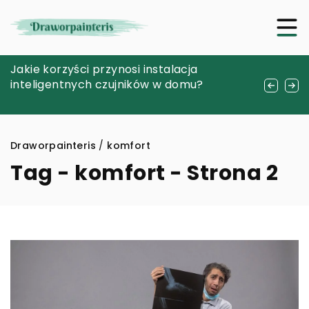
Sztuka dobierania akcesoriów: jak skórzane
Jakie korzyści przynosi instalacja
Jakie korzyści przynoszą innowacyjne
dodatki podkreślają męski styl
inteligentnych czujników w domu?
rozwiązania w projektowaniu miejskich
przestrzeni dla rowerzystów?
Draworpainteris
/
komfort
Tag - komfort - Strona 2