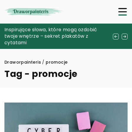
Niezależność elektryczna a pompy ciepła –
Inspirujące słowa, które mogą ozdobić
Jak dobrać idealną skórzaną bransoletkę
czy mają na to wpływ?
twoje wnętrze – sekret plakatów z
do swojego stylu?
cytatami
Draworpainteris
/
promocje
Tag - promocje