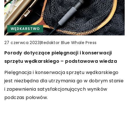
INNE
INNE
WĘDKARSTWO
|
Redaktor Blue Whale Press
|
Redaktor Blue Whale Press
|
Redaktor Blue Whale Press
6 kwietnia 2024
17 kwietnia 2026
27 czerwca 2023
Zastosowanie interaktywnych monitorów w
Jak dobrać odpowiedni przewód do Twojego
Porady dotyczące pielęgnacji i konserwacji
salach konferencyjnych – przewodnik po
urządzenia mobilnego?
sprzętu wędkarskiego – podstawowa wiedza
zaletach i funkcjonalnościach
Dowiedz się, jak wybrać odpowiedni przewód dla
Pielęgnacja i konserwacja sprzętu wędkarskiego
Przewodnik po funkcjach interaktywnych
swojego urządzenia mobilnego, uwzględniając
jest niezbędna dla utrzymania go w dobrym stanie
monitorów, które rewolucjonizują spotkania
rodzaje złączy, standardy ładowania oraz
i zapewnienia satysfakcjonujących wyników
biznesowe. Dowiedz się, jak taka technologia
materiały wykonania.
podczas połowów.
ułatwia prezentacje, dyskusje i współpracę w
salach konferencyjnych.