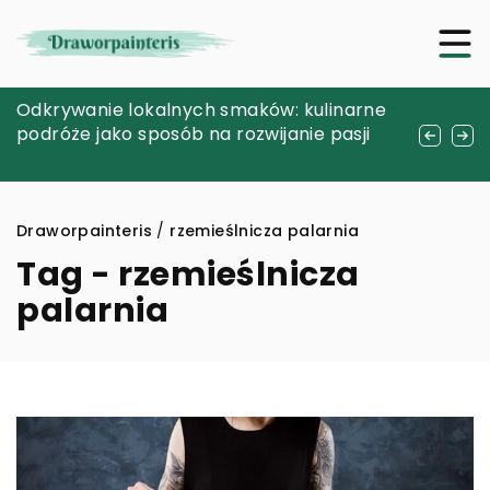
Jak w przemyślany sposób, kupować
Odkrywanie lokalnych smaków: kulinarne
Tworzenie ogrodów w miniaturze: jak
biżuterię wykonaną ze stali chirurgicznej?
podróże jako sposób na rozwijanie pasji
rozpocząć przygodę z terrarystyką
roślinną
Draworpainteris
/
rzemieślnicza palarnia
Tag - rzemieślnicza
palarnia