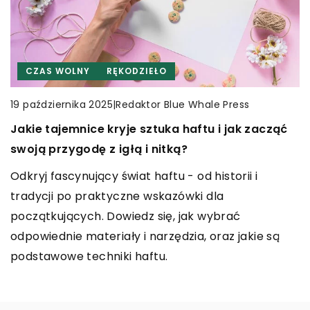
INNE
CZAS WOLNY
RĘKODZIEŁO
CZAS WOLNY
INNE
|
Redaktor Blue Whale Press
|
Redaktor Blue Whale Press
24 września 2023
19 października 2025
|
Redaktor Blue Whale Press
14 września 2025
Jak wybrać odpowiedni toner do drukarki
Jakie tajemnice kryje sztuka haftu i jak zacząć
Jak wybrać odpowiednie nawozy do pielęgnacji
Brother?
swoją przygodę z igłą i nitką?
trawnika?
Odkryj sekrety wyboru właściwego tonera do
Odkryj fascynujący świat haftu - od historii i
Odkryj, jak skutecznie zadbać o swój trawnik,
drukarki Brother. Dowiedz się, czym kierować się
tradycji po praktyczne wskazówki dla
wybierając odpowiednie nawozy. Poznaj
przy zakupie, jakie są różnice między tonerami
początkujących. Dowiedz się, jak wybrać
różnorodne rodzaje nawozów i dowiedz się, jakie
oryginalnymi i zamiennikami oraz jak zaoszczędzić
odpowiednie materiały i narzędzia, oraz jakie są
składniki odżywcze są najważniejsze w pielęgnacji
na druku.
podstawowe techniki haftu.
zielonej murawy.