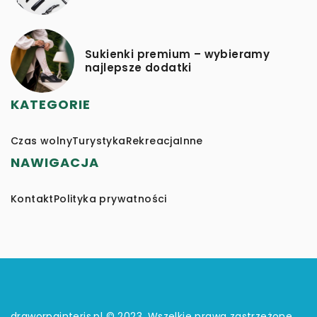
Sukienki premium – wybieramy
najlepsze dodatki
KATEGORIE
Czas wolny
Turystyka
Rekreacja
Inne
NAWIGACJA
Kontakt
Polityka prywatności
draworpainteris.pl © 2023. Wszelkie prawa zastrzeżone.