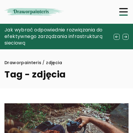
Jak pielęgnować i dbać o meble wykonane
Jak wybrać odpowiednie rozwiązania do
Jak stworzyć wyjątkowy album na zdjęcia,
z naturalnej skóry?
efektywnego zarządzania infrastrukturą
który będzie pamiątką na lata?
sieciową
Draworpainteris
/
zdjęcia
Tag - zdjęcia