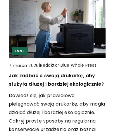
INNE
INNE
TURYSTYKA
|
Redaktor Blue Whale Press
17 stycznia 2026
|
Redaktor Blue Whale Press
7 marca 2026
Jakie wyzwania stoją przed
Jak zadbać o swoją drukarkę, aby
|
Redaktor Blue Whale Press
22 listopada 2024
inżynierami podczas projektowania
służyła dłużej i bardziej ekologicznie?
Jak wybrać idealne buty na górskie
układów elektronicznych?
Dowiedz się, jak prawidłowo
wędrówki: przewodnik po trwałych
Odkryj, z jakimi trudnościami mierzą się
pielęgnować swoją drukarkę, aby mogła
modelach outdoorowych
inżynierowie podczas projektowania
działać dłużej i bardziej ekologicznie.
Dowiedz się, jak znaleźć trwałe i
nowoczesnych układów
Odkryj proste sposoby na regularną
wygodne buty do górskich wędrówek.
elektronicznych. Poznaj kluczowe
konserwację urządzenia oraz poznaj