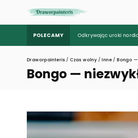
Jaki tablet wziąć ze so
Odkrywając uroki nordic
Jak wideodermatoskopia
POLECAMY
Draworpainteris
/
Czas wolny
/
Inne
/
Bongo — 
Bongo — niezwykł