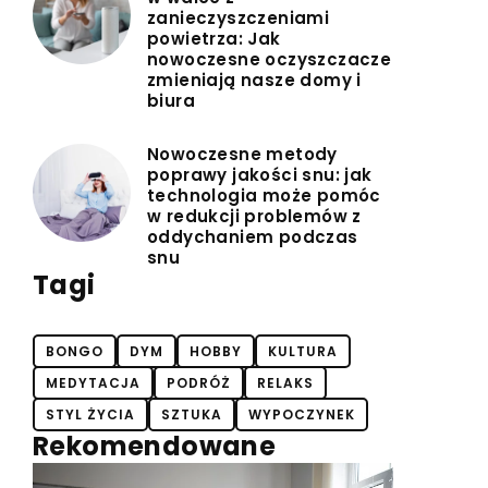
zanieczyszczeniami
powietrza: Jak
nowoczesne oczyszczacze
zmieniają nasze domy i
biura
Nowoczesne metody
poprawy jakości snu: jak
technologia może pomóc
w redukcji problemów z
oddychaniem podczas
snu
Tagi
BONGO
DYM
HOBBY
KULTURA
MEDYTACJA
PODRÓŻ
RELAKS
STYL ŻYCIA
SZTUKA
WYPOCZYNEK
Rekomendowane