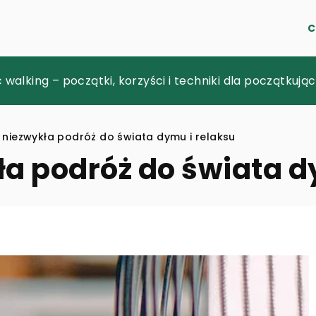
C
bą w podróż?
 walking – początki, korzyści i techniki dla początkują
 rewolucjonizuje podejście do diagnostyki zmian skór
niezwykła podróż do świata dymu i relaksu
a podróż do świata d