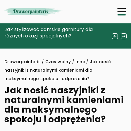
Zanurzenie w historii: jak kolekcjonowanie
Jak stylizować damskie garnitury dla
Zrównoważone podejście do zarządzania
antycznych książek otwiera drzwi do
różnych okazji specjalnych?
obcymi gatunkami roślin w lokalnych
przeszłości
ekosystemach
Draworpainteris
/
Czas wolny
/
Inne
/
Jak nosić
naszyjniki z naturalnymi kamieniami dla
maksymalnego spokoju i odprężenia?
Jak nosić naszyjniki z
naturalnymi kamieniami
dla maksymalnego
spokoju i odprężenia?