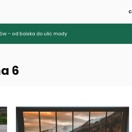
C
ezpieczeństwa i skuteczności materiałów wypełnienio
ów – od boiska do ulic mody
 kabaretowych odzwierciedla zmieniające się trendy
na 6