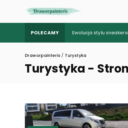
Rozważania na temat b
Ewolucja stylu sneakers
Czy humor w formacjach
POLECAMY
Draworpainteris
/
Turystyka
Turystyka - Stro