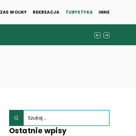
ZAS WOLNY
REKREACJA
TURYSTYKA
INNE
wych stosowanych w stomatologii
 społeczne?
Ostatnie wpisy