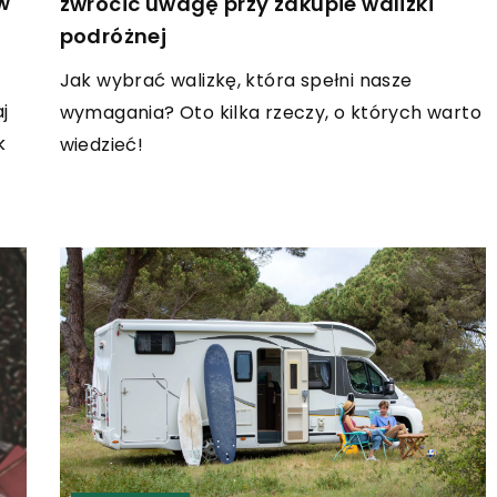
w
zwrócić uwagę przy zakupie walizki
podróżnej
Jak wybrać walizkę, która spełni nasze
j
wymagania? Oto kilka rzeczy, o których warto
k
wiedzieć!