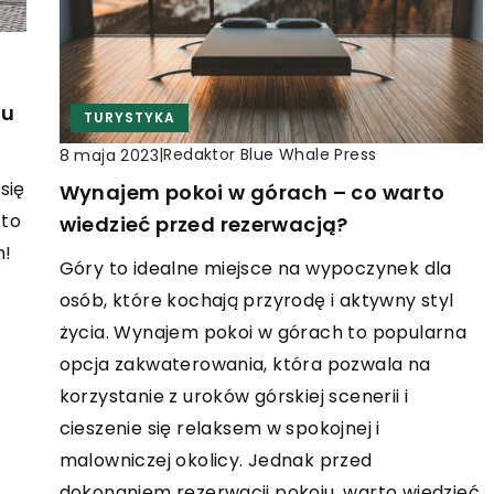
du
TURYSTYKA
|
Redaktor Blue Whale Press
8 maja 2023
się
Wynajem pokoi w górach – co warto
 to
wiedzieć przed rezerwacją?
m!
Góry to idealne miejsce na wypoczynek dla
osób, które kochają przyrodę i aktywny styl
życia. Wynajem pokoi w górach to popularna
opcja zakwaterowania, która pozwala na
korzystanie z uroków górskiej scenerii i
cieszenie się relaksem w spokojnej i
malowniczej okolicy. Jednak przed
dokonaniem rezerwacji pokoju, warto wiedzieć