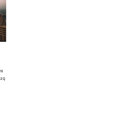
mi
rzą