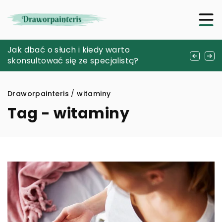
Magnetyczne Efekty Stylizacji Paznokci:
Jak dbać o słuch i kiedy warto
Sukienki premium – wybieramy najlepsze
Jak Osiągnąć Hipnotyzujący Blask
skonsultować się ze specjalistą?
dodatki
Draworpainteris
/
witaminy
Tag - witaminy